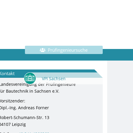
Prüfingenieursuche
Kontakt
VPI Sachsen
Landesvereinigung der Prüfingenieure
für Bautechnik in Sachsen e.V.
Vorsitzender:
Dipl.-Ing. Andreas Forner
Robert-Schumann-Str. 13
04107 Leipzig