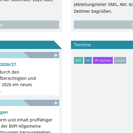
(Abteilungsleiter SMIL, Abt.
Dettmer begrüßen.
en
Termine
BVPI
VPI
VPI Sachsen
extern
 2026/27
 durch den
fberechtigten und
r 2026 ein neues
…
ngen
orm und Inhalt prüffähiger
 der BVPI Allgemeine
rechnungen herausgegeben.